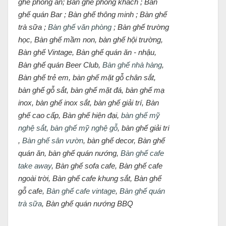
ghế phòng ăn; Bàn ghế phòng khách ; Bàn
ghế quán Bar ; Bàn ghế thông minh ; Bàn ghế
trà sữa ;
Bàn ghế văn phòng
; Bàn ghế trường
học, Bàn ghế mầm non, bàn ghế hội trường,
Bàn ghế Vintage, Bàn ghế quán ăn - nhậu,
Bàn ghế quán Beer Club,
Bàn ghế nhà hàng
,
Bàn ghế trẻ em, bàn ghế mặt gỗ chân sắt,
bàn ghế gỗ sắt, bàn ghế mặt đá, bàn ghế mạ
inox, bàn ghế inox sắt, bàn ghế giải trí, Bàn
ghế cao cấp, Bàn ghế hiện đại,
bàn ghế mỹ
nghệ sắt
,
bàn ghế mỹ nghệ gỗ
, bàn ghế giải trí
,
Bàn ghế sân vườn
, bàn ghế decor, Bàn ghế
quán ăn, bàn ghế quán nướng,
Bàn ghế cafe
take away
, Bàn ghế sofa cafe, Bàn ghế cafe
ngoài trời, Bàn ghế cafe khung sắt, Bàn ghế
gỗ cafe,
Bàn ghế cafe vintage
,
Bàn ghế quán
trà sữa
, Bàn ghế quán nướng BBQ