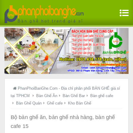
PhanPhoiBanGhe.Com - Địa chỉ phân phối BÀN GHẾ giá sỉ
tại TPHCM
Bàn Ghế Ăn
Bàn Ghế Bar
Bàn ghế cafe
Bàn Ghế Quán
Ghế cafe
Kho Bàn Ghế
Bộ bàn ghế ăn, bàn ghế nhà hàng, bàn ghế
cafe 15