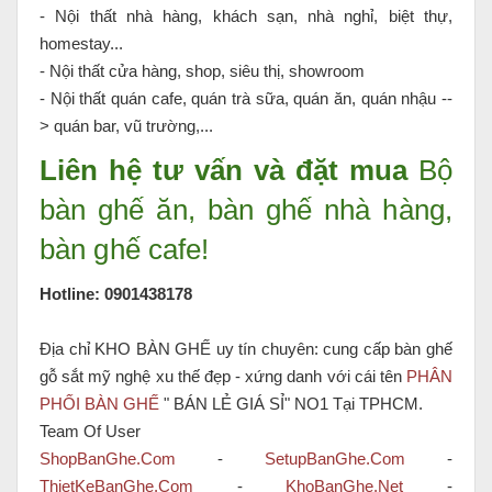
- Nội thất nhà hàng, khách sạn, nhà nghỉ, biệt thự,
homestay...
- Nội thất cửa hàng, shop, siêu thị, showroom
- Nội thất quán cafe, quán trà sữa, quán ăn, quán nhậu --
> quán bar, vũ trường,...
Liên hệ tư vấn và đặt mua
Bộ
bàn ghế ăn, bàn ghế nhà hàng,
bàn ghế cafe!
Hotline: 0901438178
Địa chỉ KHO BÀN GHẾ uy tín chuyên: cung cấp bàn ghế
gỗ sắt mỹ nghệ xu thế đẹp - xứng danh với cái tên
PHÂN
PHỐI BÀN GHẾ
" BÁN LẺ GIÁ SỈ" NO1 Tại TPHCM.
Team Of User
ShopBanGhe.Com
-
SetupBanGhe.Com
-
ThietKeBanGhe.Com
-
KhoBanGhe.Net
-