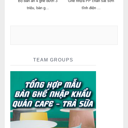
Bộ bàn ăn 4 ghế dưới 3
Ghế nhựa PP chân sắt sơn
triệu, bàn g...
tĩnh điện ...
TEAM GROUPS