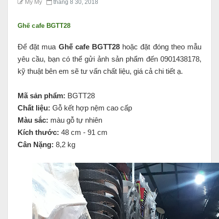
My My
tháng 8 30, 2018
Ghế cafe BGTT28
Để đặt mua
Ghế cafe BGTT28
hoặc đặt đóng theo mẫu
yêu cầu, bạn có thể gửi ảnh sản phẩm đến 0901438178,
kỹ thuật bên em sẽ tư vấn chất liệu, giá cả chi tiết ạ.
Mã sản phẩm:
BGTT28
Chất liệu:
Gỗ kết hợp nệm cao cấp
Màu sắc:
màu gỗ tự nhiên
Kích thước:
48 cm - 91 cm
Cân Nặng:
8,2 kg