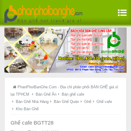
PhanPhoiBanGhe.Com - Địa chỉ phân phối BÀN GHẾ giá sỉ
tại TPHCM
Bàn Ghế Ăn
Bàn ghế cafe
Bàn Ghế Nhà Hàng
Bàn Ghế Quán
Ghế
Ghế cafe
Kho Bàn Ghế
Ghế cafe BGTT28