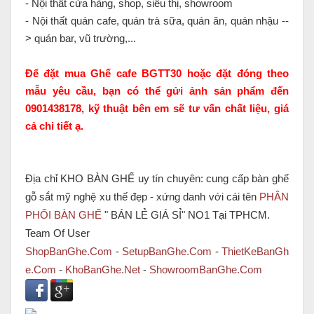
- Nội thất cửa hàng, shop, siêu thị, showroom
- Nội thất quán cafe, quán trà sữa, quán ăn, quán nhậu --
> quán bar, vũ trường,...
Để đặt mua Ghế cafe BGTT30 hoặc đặt đóng theo
mẫu yêu cầu, bạn có thể gửi ảnh sản phẩm đến
0901438178, kỹ thuật bên em sẽ tư vấn chất liệu, giá
cả chi tiết ạ.
Địa chỉ KHO BÀN GHẾ uy tín chuyên: cung cấp bàn ghế
gỗ sắt mỹ nghệ xu thế đẹp - xứng danh với cái tên
PHÂN
PHỐI BÀN GHẾ
" BÁN LẺ GIÁ SỈ" NO1 Tại TPHCM.
Team Of User
ShopBanGhe.Com
-
SetupBanGhe.Com
-
ThietKeBanGh
e.Com
-
KhoBanGhe.Net
-
ShowroomBanGhe.Com