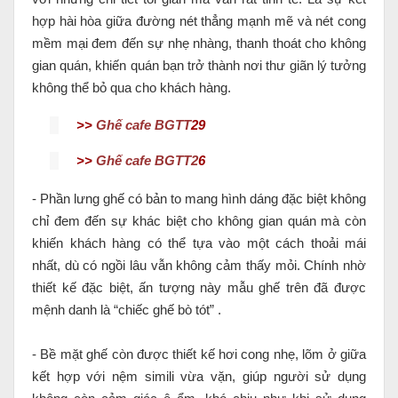
hợp hài hòa giữa đường nét thẳng mạnh mẽ và nét cong
mềm mại đem đến sự nhẹ nhàng, thanh thoát cho không
gian quán, khiến quán bạn trở thành nơi thư giãn lý tưởng
không thể bỏ qua cho khách hàng.
>>
Ghế cafe BGTT
29
>>
Ghế cafe BGTT2
6
- Phần lưng ghế có bản to mang hình dáng đặc biệt không
chỉ đem đến sự khác biệt cho không gian quán mà còn
khiến khách hàng có thể tựa vào một cách thoải mái
nhất, dù có ngồi lâu vẫn không cảm thấy mỏi. Chính nhờ
thiết kế đặc biệt, ấn tượng này mẫu ghế trên đã được
mệnh danh là “chiếc ghế bò tót” .
- Bề mặt ghế còn được thiết kế hơi cong nhẹ, lõm ở giữa
kết hợp với nệm simili vừa vặn, giúp người sử dụng