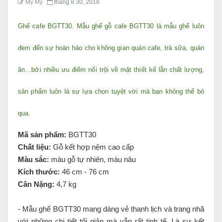
My My
tháng 8 30, 2018
Ghế cafe BGTT30. Mẫu ghế gỗ cafe BGTT30 là mẫu ghế luôn
đem đến sự hoàn hảo cho không gian quán cafe, trà sữa, quán
ăn…bởi nhiều ưu điểm nổi trội về mặt thiết kế lẫn chất lượng,
sản phẩm luôn là sự lựa chọn tuyệt vời mà bạn không thể bỏ
qua.
Mã sản phẩm:
BGTT30
Chất liệu:
Gỗ kết hợp nệm cao cấp
Màu sắc:
màu gỗ tự nhiên, màu nâu
Kích thước:
46 cm - 76 cm
Cân Nặng:
4,7 kg
- Mẫu ghế BGTT30 mang dáng vẻ thanh lịch và trang nhã
với những chi tiết tối giản mà vẫn rất tinh tế. Là sự kết