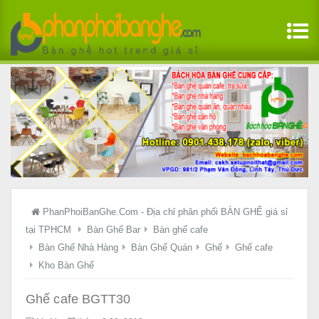
PhanPhoiBanGhe.Com - Địa chỉ phân phối BÀN GHẾ giá sỉ
tại TPHCM
Bàn Ghế Bar
Bàn ghế cafe
Bàn Ghế Nhà Hàng
Bàn Ghế Quán
Ghế
Ghế cafe
Kho Bàn Ghế
Ghế cafe BGTT30