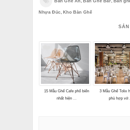
Bàn Ghế Ăn
,
Bàn Ghế Bar
,
Bàn ghế
Nhựa Đúc
,
Kho Bàn Ghế
SẢN
15 Mẫu Ghế Cafe phổ biến
3 Mẫu Ghế Tolix h
nhất hiện ...
phù hợp vớ.