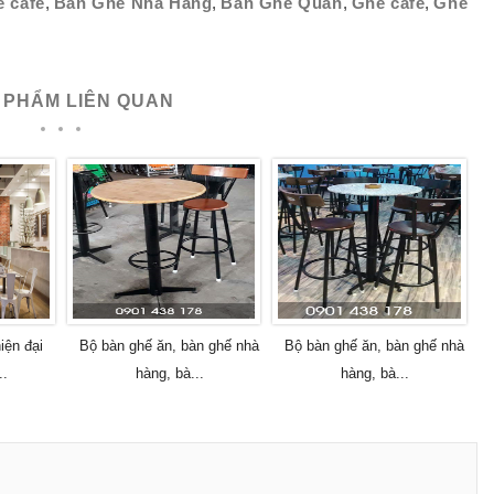
 cafe
,
Bàn Ghế Nhà Hàng
,
Bàn Ghế Quán
,
Ghế cafe
,
Ghế
 PHẨM LIÊN QUAN
iện đại
Bộ bàn ghế ăn, bàn ghế nhà
Bộ bàn ghế ăn, bàn ghế nhà
..
hàng, bà...
hàng, bà...