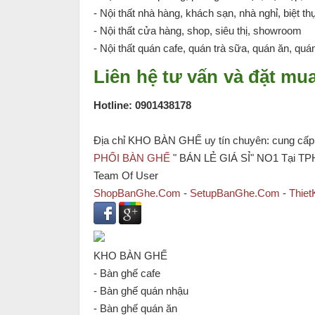
- Nội thất nhà hàng, khách sạn, nhà nghỉ, biệt th
- Nội thất cửa hàng, shop, siêu thị, showroom
- Nội thất quán cafe, quán trà sữa, quán ăn, quán
Liên hệ tư vấn và đặt m
Hotline: 0901438178
Địa chỉ KHO BÀN GHẾ uy tín chuyên: cung cấp b
PHỐI BÀN GHẾ
" BÁN LẺ GIÁ SỈ" NO1 Tại T
Team Of User
ShopBanGhe.Com
-
SetupBanGhe.Com
-
Thie
KHO BÀN GHẾ
- Bàn ghế cafe
- Bàn ghế quán nhậu
- Bàn ghế quán ăn