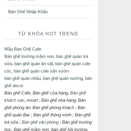
Bàn Ghế Nhập Khẩu
TỪ KHÓA HOT TREND
Mẫu Bàn Ghế Cafe
Bàn ghế trường mầm non
,
bàn ghế quán trà
sữa
,
bàn ghế quán ăn vặt
,
bàn ghế quán cafe
cóc
,
bàn ghế quán cafe sân vườn
bàn ghế quán nhậu
,
bàn ghế quán nướng
,
bàn
ghế decor
Bàn ghế Cafe, Bàn ghế cửa hàng,
Bàn ghế
khách sạn
, resort ; Bàn ghế nhà hàng; Bàn
ghế phòng ăn; Bàn ghế phòng khách ; Bàn
ghế quán Bar ; Bàn ghế thông minh ; Bàn ghế
trà sữa ;
Bàn ghế văn phòng
; Bàn ghế trường
học, Bàn ghế mầm non, bàn ghế hội trường,