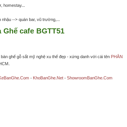
ự, homestay...
 nhậu --> quán bar, vũ trường,...
ua Ghế cafe BGTT51
àn ghế gỗ sắt mỹ nghệ xu thế đẹp - xứng danh với cái tên
PHÂN
PHCM.
tKeBanGhe.Com
-
KhoBanGhe.Net
-
ShowroomBanGhe.Com