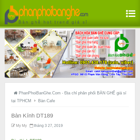
PhanPhoiBanGhe.Com - Địa chỉ phân phối BÀN GHẾ giá sỉ
tại TPHCM
Bàn Cafe
Bàn Kính DT189
My My
tháng 3 27, 2019