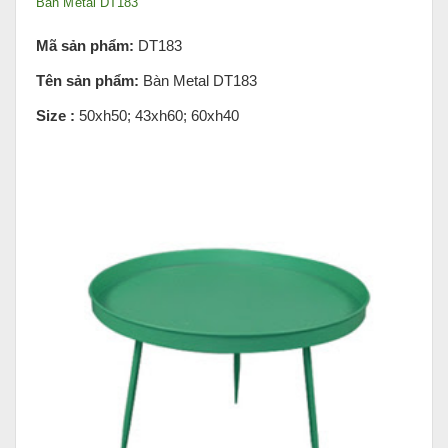
Bàn Metal DT183
Mã sản phẩm:
DT183
Tên sản phẩm:
Bàn Metal DT183
Size :
50xh50;
43xh60;
60xh40