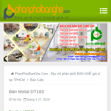
PhanPhoiBanGhe.Com - Địa chỉ phân phối BÀN GHẾ giá sỉ
tại TPHCM
Bàn Cafe
Bàn Metal DT183
My My
tháng 3 27, 2019