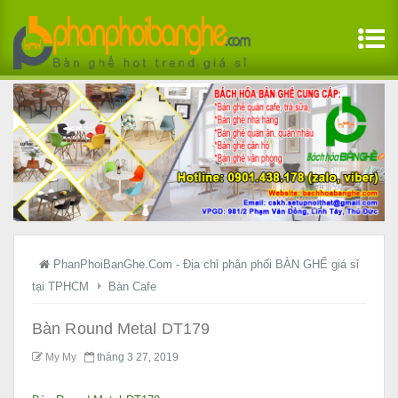
PhanPhoiBanGhe.Com - Địa chỉ phân phối BÀN GHẾ giá sỉ
tại TPHCM
Bàn Cafe
Bàn Round Metal DT179
My My
tháng 3 27, 2019