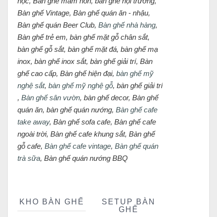
học, Bàn ghế mầm non, bàn ghế hội trường,
Bàn ghế Vintage, Bàn ghế quán ăn - nhậu,
Bàn ghế quán Beer Club,
Bàn ghế nhà hàng
,
Bàn ghế trẻ em, bàn ghế mặt gỗ chân sắt,
bàn ghế gỗ sắt, bàn ghế mặt đá, bàn ghế mạ
inox, bàn ghế inox sắt, bàn ghế giải trí, Bàn
ghế cao cấp, Bàn ghế hiện đại,
bàn ghế mỹ
nghệ sắt
,
bàn ghế mỹ nghệ gỗ
, bàn ghế giải trí
,
Bàn ghế sân vườn
, bàn ghế decor, Bàn ghế
quán ăn, bàn ghế quán nướng,
Bàn ghế cafe
take away
, Bàn ghế sofa cafe, Bàn ghế cafe
ngoài trời, Bàn ghế cafe khung sắt, Bàn ghế
gỗ cafe,
Bàn ghế cafe vintage
,
Bàn ghế quán
trà sữa
, Bàn ghế quán nướng BBQ
KHO BÀN GHẾ
SETUP BÀN
GHẾ