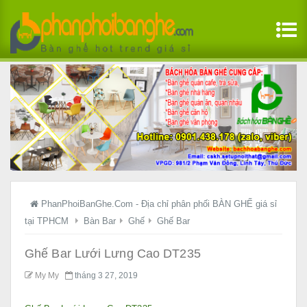
PhanPhoiBanGhe.Com - Địa chỉ phân phối BÀN GHẾ giá sỉ
tại TPHCM
Bàn Bar
Ghế
Ghế Bar
Ghế Bar Lưới Lưng Cao DT235
My My
tháng 3 27, 2019