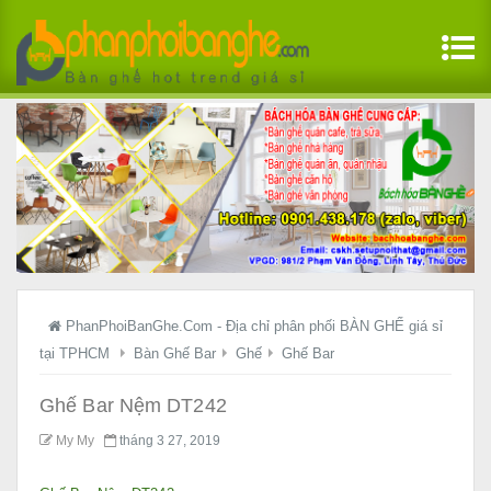
PhanPhoiBanGhe.Com - Địa chỉ phân phối BÀN GHẾ giá sỉ
tại TPHCM
Bàn Ghế Bar
Ghế
Ghế Bar
Ghế Bar Nệm DT242
My My
tháng 3 27, 2019