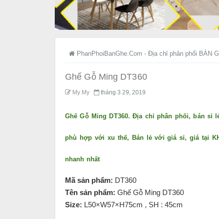
PhanPhoiBanGhe.Com - Địa chỉ phân phối BÀN G
Ghế Gỗ Ming DT360
My My
tháng 3 29, 2019
Ghế Gỗ Ming DT360. Địa chỉ phân phối, bán sỉ l
phù hợp với xu thế, Bán lẻ với giá sỉ, giá tạ
nhanh nhất
Mã sản phẩm:
DT360
Tên sản phẩm:
Ghế Gỗ Ming DT360
Size:
L50×W57×H75cm , SH : 45cm