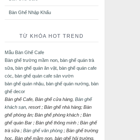
Bàn Ghế Nhập Khẩu
TỪ KHÓA HOT TREND
Mẫu Bàn Ghế Cafe
Bàn ghế trường mầm non
,
bàn ghế quán trà
sữa
,
bàn ghế quán ăn vặt
,
bàn ghế quán cafe
cóc
,
bàn ghế quán cafe sân vườn
bàn ghế quán nhậu
,
bàn ghế quán nướng
,
bàn
ghế decor
Bàn ghế Cafe, Bàn ghế cửa hàng,
Bàn ghế
khách sạn
, resort ; Bàn ghế nhà hàng; Bàn
ghế phòng ăn; Bàn ghế phòng khách ; Bàn
ghế quán Bar ; Bàn ghế thông minh ; Bàn ghế
trà sữa ;
Bàn ghế văn phòng
; Bàn ghế trường
học, Bàn ghế mầm non, bàn ghế hội trường,