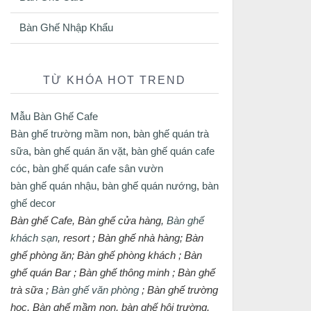
Bàn Ghế Nhập Khẩu
TỪ KHÓA HOT TREND
Mẫu Bàn Ghế Cafe
Bàn ghế trường mầm non
,
bàn ghế quán trà
sữa
,
bàn ghế quán ăn vặt
,
bàn ghế quán cafe
cóc
,
bàn ghế quán cafe sân vườn
bàn ghế quán nhậu
,
bàn ghế quán nướng
,
bàn
ghế decor
Bàn ghế Cafe, Bàn ghế cửa hàng,
Bàn ghế
khách sạn
, resort ; Bàn ghế nhà hàng; Bàn
ghế phòng ăn; Bàn ghế phòng khách ; Bàn
ghế quán Bar ; Bàn ghế thông minh ; Bàn ghế
trà sữa ;
Bàn ghế văn phòng
; Bàn ghế trường
học, Bàn ghế mầm non, bàn ghế hội trường,