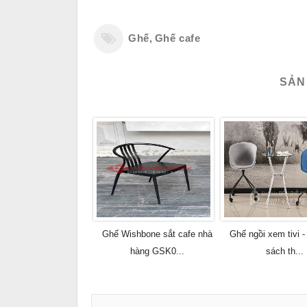
Ghế
,
Ghế cafe
SẢN
Ghế Wishbone sắt cafe nhà
Ghế ngồi xem tivi -
hàng GSK0...
sách th...