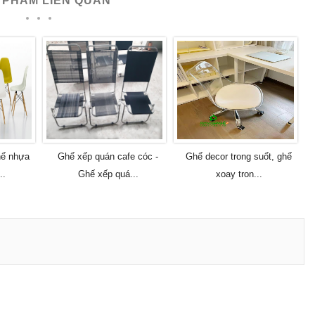
 PHẨM LIÊN QUAN
hế nhựa
Ghế xếp quán cafe cóc -
Ghế decor trong suốt, ghế
..
Ghế xếp quá...
xoay tron...