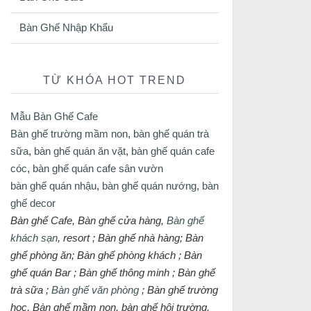
Bàn Ghế Nhập Khẩu
TỪ KHÓA HOT TREND
Mẫu Bàn Ghế Cafe
Bàn ghế trường mầm non
,
bàn ghế quán trà
sữa
,
bàn ghế quán ăn vặt
,
bàn ghế quán cafe
cóc
,
bàn ghế quán cafe sân vườn
bàn ghế quán nhậu
,
bàn ghế quán nướng
,
bàn
ghế decor
Bàn ghế Cafe, Bàn ghế cửa hàng,
Bàn ghế
khách sạn
, resort ; Bàn ghế nhà hàng; Bàn
ghế phòng ăn; Bàn ghế phòng khách ; Bàn
ghế quán Bar ; Bàn ghế thông minh ; Bàn ghế
trà sữa ;
Bàn ghế văn phòng
; Bàn ghế trường
học, Bàn ghế mầm non, bàn ghế hội trường,