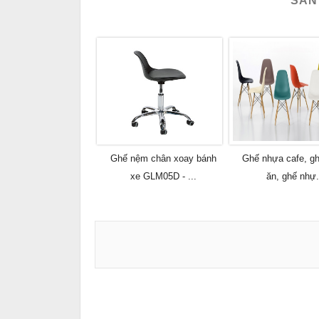
SẢN
Ghế nệm chân xoay bánh
Ghế nhựa cafe, g
xe GLM05D - ...
ăn, ghế nhự.