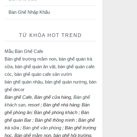
Bàn Ghế Nhập Khẩu
TỪ KHÓA HOT TREND
Mẫu Bàn Ghế Cafe
Bàn ghế trường mầm non
,
bàn ghế quán trà
sữa
,
bàn ghế quán ăn vặt
,
bàn ghế quán cafe
cóc
,
bàn ghế quán cafe sân vườn
bàn ghế quán nhậu
,
bàn ghế quán nướng
,
bàn
ghế decor
Bàn ghế Cafe, Bàn ghế cửa hàng,
Bàn ghế
khách sạn
, resort ; Bàn ghế nhà hàng; Bàn
ghế phòng ăn; Bàn ghế phòng khách ; Bàn
ghế quán Bar ; Bàn ghế thông minh ; Bàn ghế
trà sữa ;
Bàn ghế văn phòng
; Bàn ghế trường
học, Bàn ghế mầm non, bàn ghế hội trường,