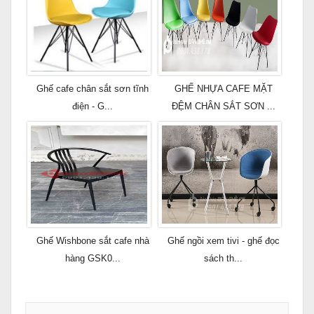
Ghế cafe chân sắt sơn tĩnh
GHẾ NHỰA CAFE MẶT
điện - G...
ĐỆM CHÂN SẮT SƠN ...
Ghế Wishbone sắt cafe nhà
Ghế ngồi xem tivi - ghế đọc
hàng GSK0...
sách th...