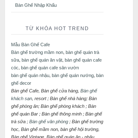
Bàn Ghế Nhập Khẩu
TỪ KHÓA HOT TREND
Mẫu Bàn Ghế Cafe
Bàn ghế trường mầm non
,
bàn ghế quán trà
sữa
,
bàn ghế quán ăn vặt
,
bàn ghế quán cafe
cóc
,
bàn ghế quán cafe sân vườn
bàn ghế quán nhậu
,
bàn ghế quán nướng
,
bàn
ghế decor
Bàn ghế Cafe, Bàn ghế cửa hàng,
Bàn ghế
khách sạn
, resort ; Bàn ghế nhà hàng; Bàn
ghế phòng ăn; Bàn ghế phòng khách ; Bàn
ghế quán Bar ; Bàn ghế thông minh ; Bàn ghế
trà sữa ;
Bàn ghế văn phòng
; Bàn ghế trường
học, Bàn ghế mầm non, bàn ghế hội trường,
Bàn ghế Vintage, Bàn ghế quán ăn - nhậu,