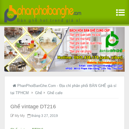
PhanPhoiBanGhe.Com - Địa chỉ phân phối BÀN GHẾ giá sỉ
tại TPHCM
Ghế
Ghế cafe
Ghế vintage DT216
My My
tháng 3 27, 2019