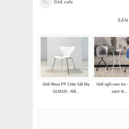
Ghế cafe
SẢN
Ghế Nhựa PP Chân Sắt Mạ
Ghế ngồi xem tivi -
GLM105 - Mẫ...
sách th...