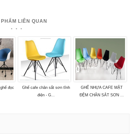
 PHẨM LIÊN QUAN
 ghế đọc
Ghế cafe chân sắt sơn tĩnh
GHẾ NHỰA CAFE MẶT
điện - G...
ĐỆM CHÂN SẮT SƠN ...