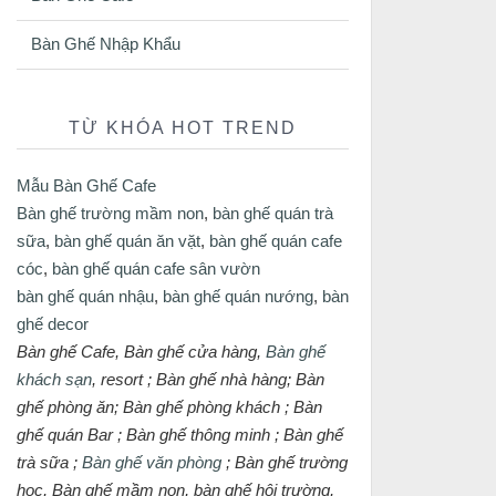
Bàn Ghế Nhập Khẩu
TỪ KHÓA HOT TREND
Mẫu Bàn Ghế Cafe
Bàn ghế trường mầm non
,
bàn ghế quán trà
sữa
,
bàn ghế quán ăn vặt
,
bàn ghế quán cafe
cóc
,
bàn ghế quán cafe sân vườn
bàn ghế quán nhậu
,
bàn ghế quán nướng
,
bàn
ghế decor
Bàn ghế Cafe, Bàn ghế cửa hàng,
Bàn ghế
khách sạn
, resort ; Bàn ghế nhà hàng; Bàn
ghế phòng ăn; Bàn ghế phòng khách ; Bàn
ghế quán Bar ; Bàn ghế thông minh ; Bàn ghế
trà sữa ;
Bàn ghế văn phòng
; Bàn ghế trường
học, Bàn ghế mầm non, bàn ghế hội trường,