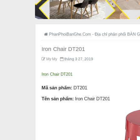
PhanPhoiBanGhe.Com - Địa chỉ phân phối BÀN G
Iron Chair DT201
My My
tháng 3 27, 2019
Iron Chair DT201
Mã sản phẩm:
DT201
Tên sản phẩm:
Iron Chair DT201