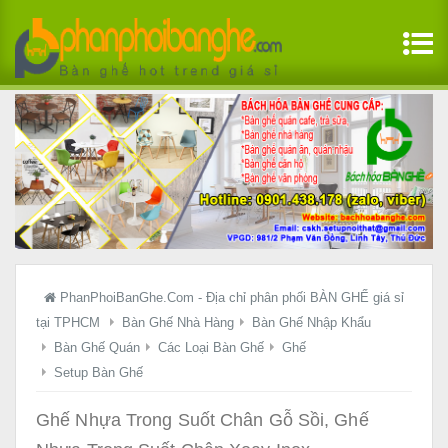
PhanPhoiBanGhe.Com - Địa chỉ phân phối BÀN GHẾ giá sỉ
tại TPHCM
Bàn Ghế Nhà Hàng
Bàn Ghế Nhập Khẩu
Bàn Ghế Quán
Các Loại Bàn Ghế
Ghế
Setup Bàn Ghế
Ghế Nhựa Trong Suốt Chân Gỗ Sồi, Ghế