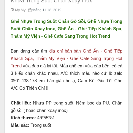
Nhựa Trong Suốt Chân Xoay Inox
My My
tháng 11 18, 2019
Ghế Nhựa Trong Suốt Chân Gỗ Sồi, Ghế Nhựa Trong
Suốt Chân Xoay Inox, Ghế Ăn - Ghế Tiếp Khách Spa,
Thẩm Mỹ Viện - Ghế Cafe Sang Trọng Hot Trend
Bạn đang cần tìm
địa chỉ bán bàn Ghế Ăn - Ghế Tiếp
Khách Spa, Thẩm Mỹ Viện - Ghế Cafe Sang Trọng Hot
Trend
vừa đẹp giá lại tốt. Mẫu ghế em vừa cập bến, có cả
3 kiểu chân khác nhau, A/C thích mẫu nào cứ Ib zalo
0901.438.178 em báo giá cho ạ, Cam Kết Giá Tốt Cho
A/C Có Thiện Chí !!!
Chất liệu:
Nhựa PP trong suốt, Nệm bọc da PU, Chân
gỗ sồi ( hoặc chân xoay inox)
Kích thước:
49*55*81
Màu sắc:
Trong suốt