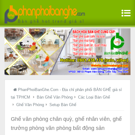
PhanPhoiBanGhe.Com - Địa chỉ phân phối BÀN GHẾ giá sỉ
tại TPHCM
Bàn Ghế Văn Phòng
Các Loại Bàn Ghế
Ghế Văn Phòng
Setup Bàn Ghế
Ghế văn phòng chân quỳ, ghế nhân viên, ghế
trưởng phòng văn phòng bất động sản