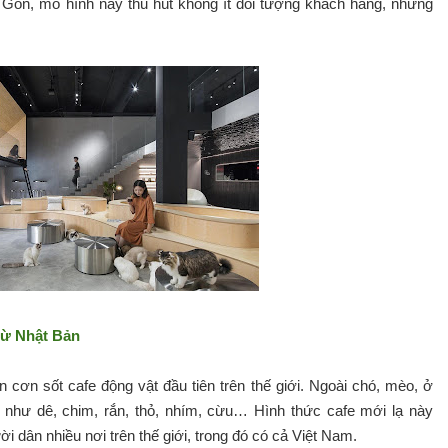
ài Gòn, mô hình này thu hút không ít đối tượng khách hàng, những
ừ Nhật Bản
n cơn sốt cafe động vật đầu tiên trên thế giới. Ngoài chó, mèo, ở
 như dê, chim, rắn, thỏ, nhím, cừu… Hình thức cafe mới lạ này
i dân nhiều nơi trên thế giới, trong đó có cả Việt Nam.