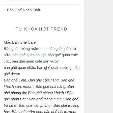
Bàn Ghế Nhập Khẩu
TỪ KHÓA HOT TREND
Mẫu Bàn Ghế Cafe
Bàn ghế trường mầm non
,
bàn ghế quán trà
sữa
,
bàn ghế quán ăn vặt
,
bàn ghế quán cafe
cóc
,
bàn ghế quán cafe sân vườn
bàn ghế quán nhậu
,
bàn ghế quán nướng
,
bàn
ghế decor
Bàn ghế Cafe, Bàn ghế cửa hàng,
Bàn ghế
khách sạn
, resort ; Bàn ghế nhà hàng; Bàn
ghế phòng ăn; Bàn ghế phòng khách ; Bàn
ghế quán Bar ; Bàn ghế thông minh ; Bàn ghế
trà sữa ;
Bàn ghế văn phòng
; Bàn ghế trường
học, Bàn ghế mầm non, bàn ghế hội trường,