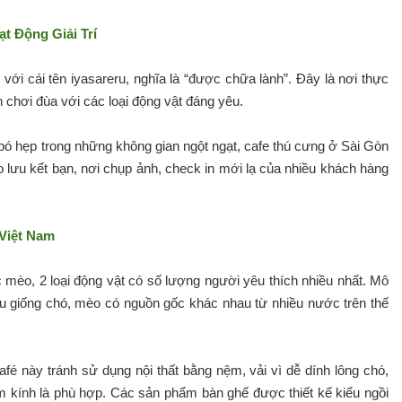
t Động Giải Trí
với cái tên iyasareru, nghĩa là “được chữa lành”. Đây là nơi thực
 chơi đùa với các loại động vật đáng yêu.
 bó hẹp trong những không gian ngột ngạt, cafe thú cưng ở Sài Gòn
ao lưu kết bạn, nơi chụp ảnh, check in mới lạ của nhiều khách hàng
 Việt Nam
 mèo, 2 loại động vật có số lượng người yêu thích nhiều nhất. Mô
iều giống chó, mèo có nguồn gốc khác nhau từ nhiều nước trên thế
fé này tránh sử dụng nội thất bằng nệm, vải vì dễ dính lông chó,
 kính là phù hợp. Các sản phẩm bàn ghế được thiết kế kiểu ngồi