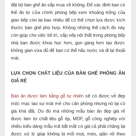
đặt bộ bàn ghế ăn sắp mua về không. Để xác định bạn có
thể đo từ cửa chính phòng bếp xem khoảng trống của
gian bếp còn lại bao nhiêu để có thể chọn lựa được kích
thước bàn ghế phù hợp. Không những thế cách đo này
còn giúp cho việc bố trì, sắp xếp nội thất trong phòng bếp
nhà bạn được khoa học hơn, gọn gàng hơn tạo được
không gian vừa đủ để bạn có thể nấu nước và đi lại thoải
mái.
LỰA CHỌN CHẤT LIỆU CỦA BÀN GHẾ PHÒNG ĂN
GIÁ RẺ
Bàn ăn được làm bằng gỗ tự nhiên
sẽ có được vẻ đẹp
mộc mạc tạo sự mát mẻ cho căn phòng nhưng nó lại có
giá khá đắt. Do đó mà những mẫu bàn ăn đẹp giá rẻ
được làm từ chất liệu gỗ ép, MDF, gỗ công nghiệp với
nhiều kiểu dáng mẫu mã bắt mắt có giá cả phải chăng lại
được xử lý giúp không bị mối mọt, méo, giản nõ theo