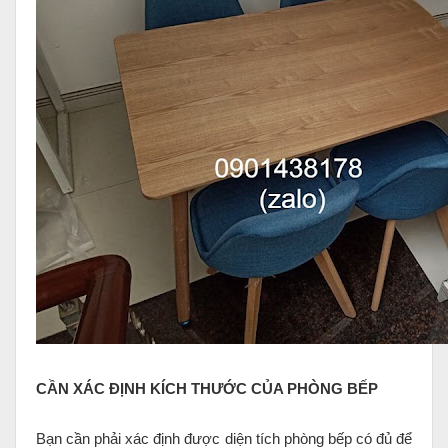
CẦN XÁC ĐỊNH KÍCH THƯỚC CỦA PHÒNG BẾP
Bạn cần phải xác định được diện tích phòng bếp có đủ để