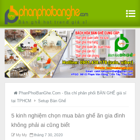
PhanPhoiBanGhe.Com - Địa chỉ phân phối BÀN GHẾ giá sỉ
tại TPHCM
Setup Bàn Ghế
5 kinh nghiệm chọn mua bàn ghế ăn gia đình
không phải ai cũng biết
My My
tháng 7 30, 2020